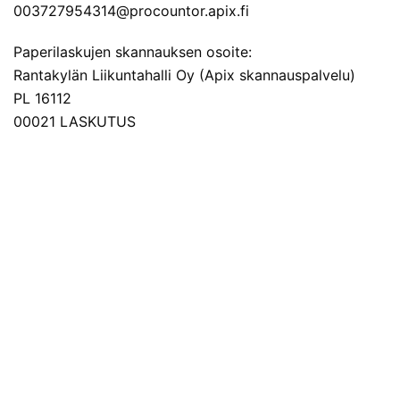
003727954314@procountor.apix.fi
Paperilaskujen skannauksen osoite:
Rantakylän Liikuntahalli Oy (Apix skannauspalvelu)
PL 16112
00021 LASKUTUS