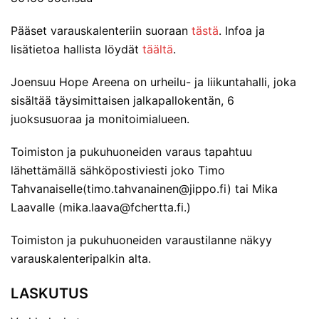
Pääset varauskalenteriin suoraan
tästä
. Infoa ja
lisätietoa hallista löydät
täältä
.
Joensuu Hope Areena on urheilu- ja liikuntahalli, joka
sisältää täysimittaisen jalkapallokentän, 6
juoksusuoraa ja monitoimialueen.
Toimiston ja pukuhuoneiden varaus tapahtuu
lähettämällä sähköpostiviesti joko Timo
Tahvanaiselle(timo.tahvanainen@jippo.fi) tai Mika
Laavalle (mika.laava@fchertta.fi.)
Toimiston ja pukuhuoneiden varaustilanne näkyy
varauskalenteripalkin alta.
LASKUTUS