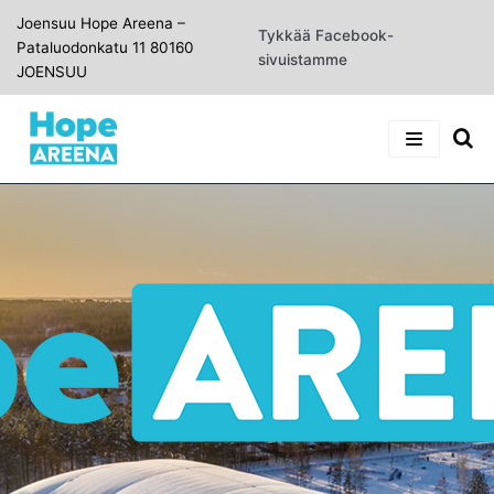
Joensuu Hope Areena –
Siirry
Tykkää Facebook-
Pataluodonkatu 11 80160
suoraan
sivuistamme
JOENSUU
sisältöön
ETUSIVU
INFO
UUTISET
TIETOA HALLISTA
VARAUSKALENTERI
VUOROJEN VARAAMINEN
YHTEYSTIEDOT
JÄRJESTYSSÄÄNNÖT
HALLIN VARAUSKALENTERI
SAAPUMINEN
TOIMISTON VARAUSKALENTERI