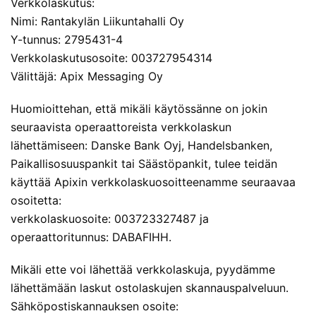
Verkkolaskutus:
Nimi: Rantakylän Liikuntahalli Oy
Y-tunnus: 2795431-4
Verkkolaskutusosoite: 003727954314
Välittäjä: Apix Messaging Oy
Huomioittehan, että mikäli käytössänne on jokin
seuraavista operaattoreista verkkolaskun
lähettämiseen: Danske Bank Oyj, Handelsbanken,
Paikallisosuuspankit tai Säästöpankit, tulee teidän
käyttää Apixin verkkolaskuosoitteenamme seuraavaa
osoitetta:
verkkolaskuosoite: 003723327487 ja
operaattoritunnus: DABAFIHH.
Mikäli ette voi lähettää verkkolaskuja, pyydämme
lähettämään laskut ostolaskujen skannauspalveluun.
Sähköpostiskannauksen osoite: