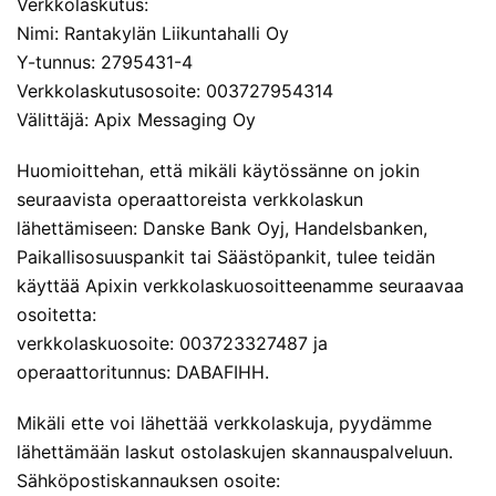
Verkkolaskutus:
Nimi: Rantakylän Liikuntahalli Oy
Y-tunnus: 2795431-4
Verkkolaskutusosoite: 003727954314
Välittäjä: Apix Messaging Oy
Huomioittehan, että mikäli käytössänne on jokin
seuraavista operaattoreista verkkolaskun
lähettämiseen: Danske Bank Oyj, Handelsbanken,
Paikallisosuuspankit tai Säästöpankit, tulee teidän
käyttää Apixin verkkolaskuosoitteenamme seuraavaa
osoitetta:
verkkolaskuosoite: 003723327487 ja
operaattoritunnus: DABAFIHH.
Mikäli ette voi lähettää verkkolaskuja, pyydämme
lähettämään laskut ostolaskujen skannauspalveluun.
Sähköpostiskannauksen osoite: