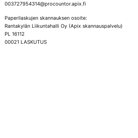
003727954314@procountor.apix.fi
Paperilaskujen skannauksen osoite:
Rantakylän Liikuntahalli Oy (Apix skannauspalvelu)
PL 16112
00021 LASKUTUS