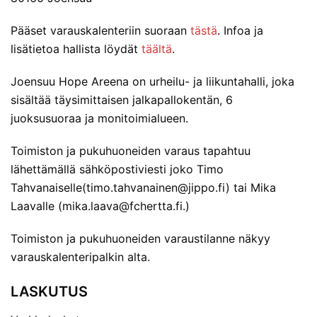
Pääset varauskalenteriin suoraan
tästä
. Infoa ja
lisätietoa hallista löydät
täältä
.
Joensuu Hope Areena on urheilu- ja liikuntahalli, joka
sisältää täysimittaisen jalkapallokentän, 6
juoksusuoraa ja monitoimialueen.
Toimiston ja pukuhuoneiden varaus tapahtuu
lähettämällä sähköpostiviesti joko Timo
Tahvanaiselle(timo.tahvanainen@jippo.fi) tai Mika
Laavalle (mika.laava@fchertta.fi.)
Toimiston ja pukuhuoneiden varaustilanne näkyy
varauskalenteripalkin alta.
LASKUTUS