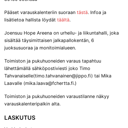
Pääset varauskalenteriin suoraan
tästä
. Infoa ja
lisätietoa hallista löydät
täältä
.
Joensuu Hope Areena on urheilu- ja liikuntahalli, joka
sisältää täysimittaisen jalkapallokentän, 6
juoksusuoraa ja monitoimialueen.
Toimiston ja pukuhuoneiden varaus tapahtuu
lähettämällä sähköpostiviesti joko Timo
Tahvanaiselle(timo.tahvanainen@jippo.fi) tai Mika
Laavalle (mika.laava@fchertta.fi.)
Toimiston ja pukuhuoneiden varaustilanne näkyy
varauskalenteripalkin alta.
LASKUTUS