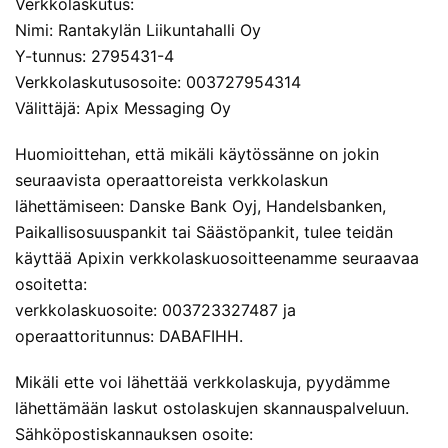
Verkkolaskutus:
Nimi: Rantakylän Liikuntahalli Oy
Y-tunnus: 2795431-4
Verkkolaskutusosoite: 003727954314
Välittäjä: Apix Messaging Oy
Huomioittehan, että mikäli käytössänne on jokin
seuraavista operaattoreista verkkolaskun
lähettämiseen: Danske Bank Oyj, Handelsbanken,
Paikallisosuuspankit tai Säästöpankit, tulee teidän
käyttää Apixin verkkolaskuosoitteenamme seuraavaa
osoitetta:
verkkolaskuosoite: 003723327487 ja
operaattoritunnus: DABAFIHH.
Mikäli ette voi lähettää verkkolaskuja, pyydämme
lähettämään laskut ostolaskujen skannauspalveluun.
Sähköpostiskannauksen osoite: