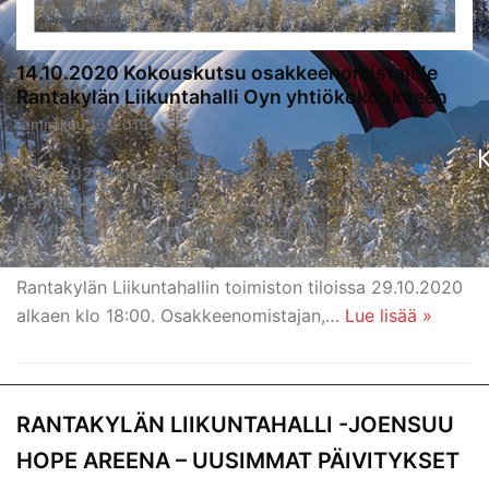
PUKUHUONEIDEN
VARAUSKALENTERI
14.10.2020 Kokouskutsu osakkeenomistajille
Rantakylän Liikuntahalli Oyn yhtiökokoukseen
tammikuu 16, 2019
14.10.2020 Kokouskutsu osakkeenomistajille
Rantakylän Liikuntahalli Oyn yhtiökokoukseen
Rantakylän Liikuntahalli Oy:n osakkeenomistajat
kutsutaan varsinaiseen yhtiökokoukseen, joka pidetään
Rantakylän Liikuntahallin toimiston tiloissa 29.10.2020
alkaen klo 18:00. Osakkeenomistajan,…
Lue lisää »
RANTAKYLÄN LIIKUNTAHALLI -JOENSUU
HOPE AREENA – UUSIMMAT PÄIVITYKSET