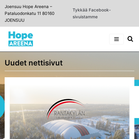
Joensuu Hope Areena –
Siirry
Tykkää Facebook-
Pataluodonkatu 11 80160
suoraan
sivuistamme
JOENSUU
sisältöön
ETUSIVU
Uudet nettisivut
INFO
UUTISET
TIETOA HALLISTA
VARAUSKALENTERI
VUOROJEN VARAAMINEN
YHTEYSTIEDOT
JÄRJESTYSSÄÄNNÖT
HALLIN VARAUSKALENTERI
SAAPUMINEN
TOIMISTON VARAUSKALENTERI