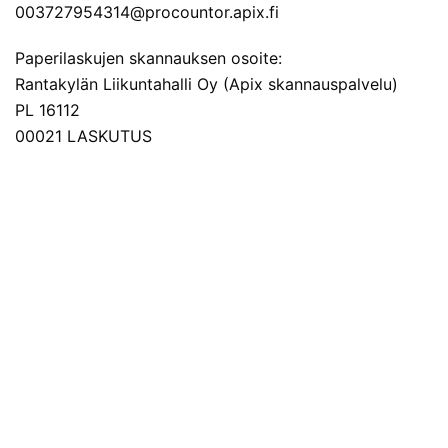
003727954314@procountor.apix.fi
Paperilaskujen skannauksen osoite:
Rantakylän Liikuntahalli Oy (Apix skannauspalvelu)
PL 16112
00021 LASKUTUS